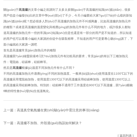
關(guān)于
高溫爐
的文章小編之前講到了太多太多關(guān)于高溫爐的知識(shí)點(diǎn)，很多
用戶也從小編發(fā)出的文章中學(xué)習(xí)了不少，今天小編要給大家?guī)?lái)什么樣的新知
識(shí)點(diǎn)呢？想必很多人對(duì)于高溫爐的加熱元件不叫感興趣，比如高溫爐的加熱元件
的種類？或者是高溫爐的溫度變化與相應(yīng)的加熱元件有什么不同的地方，或許很多人都知
道高溫爐的加熱元件一些的常識(shí)知識(shí)但是也還是有一部分的用戶是不知道的，所以知道
的用戶也可以看看小編給大家講的你從中在吸取精華，不知道的用戶可是要專心聽(tīng)講了，下
面小編就給大家講一講吧
首先是高溫爐常見(jiàn)加熱元件的種類
高溫爐因?yàn)槠錅囟雀咚詫?duì)加熱元件有比較高的要求，常見(jiàn)的有以下三種加熱元
件：電阻絲，硅碳棒，硅鉬棒等。
然后是
高溫爐
根據(jù)溫度不同加熱元件有什么不同？
不同的高溫爐加熱元件適應(yīng)不同的加熱溫度。一般來(lái)說(shuō)使用溫度在1100℃以下的
高溫爐采用電阻絲加熱，使用溫度1300℃以下的高溫爐采用硅碳棒加熱，使用溫度1300℃以上
的高溫爐采用硅鉬棒加熱。特別的：硅鉬棒不適用于工作溫度在900℃以下高溫爐，因?yàn)楣桡
f棒的特性會(huì)發(fā)生低溫氧化。
上一篇：
高溫真空氣氛爐在實(shí)驗(yàn)中需注意的事項(xiàng)
下一篇：
高溫爐不加熱、外殼過(guò)熱該如何解決？
[ 返回列表 ]