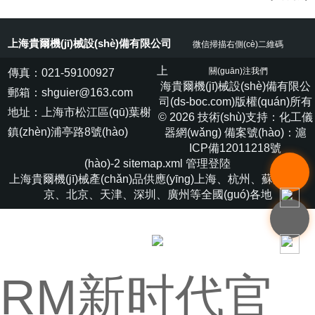
上海貴爾機(jī)械設(shè)備有限公司
微信掃描右側(cè)二維碼
上
傳真：021-59100927
關(guān)注我們
海貴爾機(jī)械設(shè)備有限公
郵箱：shguier@163.com
司(ds-boc.com)版權(quán)所有
地址：上海市松江區(qū)葉榭
© 2026 技術(shù)支持：
化工儀
鎮(zhèn)浦亭路8號(hào)
器網(wǎng)
備案號(hào)：滬
ICP備12011218號
(hào)-2
sitemap.xml
管理登陸
上海貴爾機(jī)械產(chǎn)品供應(yīng)上海、杭州、蘇州、南
京、北京、天津、深圳、廣州等全國(guó)各地
RM新时代官