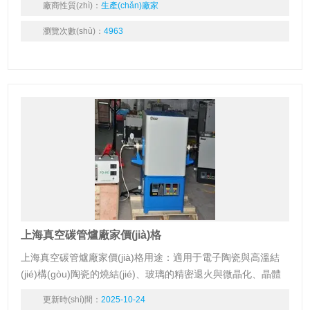
科研單位、高等院校、工礦企業(yè)理想的實(shí)驗(yàn)和生
廠商性質(zhì)：
生產(chǎn)廠家
產(chǎn)設(shè)備
瀏覽次數(shù)：
4963
上海真空碳管爐廠家價(jià)格
上海真空碳管爐廠家價(jià)格用途：適用于電子陶瓷與高溫結
(jié)構(gòu)陶瓷的燒結(jié)、玻璃的精密退火與微晶化、晶體
的精密退火、陶瓷釉料制備、粉末冶金、納米材料的燒結
更新時(shí)間：
2025-10-24
(jié)、金屬零件淬火及一切需快速升溫工藝要求的熱處理，是