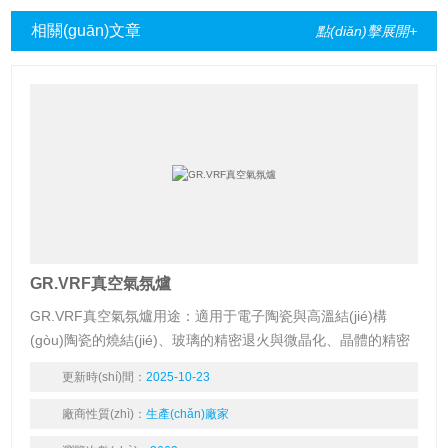
類
+
相關(guān)文章
點(diǎn)擊展開+
GR.VRF真空氣氛爐
GR.VRF真空氣氛爐用途：適用于電子陶瓷與高溫結(jié)構
(gòu)陶瓷的燒結(jié)、玻璃的精密退火與微晶化、晶體的精密
退火、陶瓷釉料制備、粉末冶金、納米材料的燒結(jié)、金屬
更新時(shí)間：
2025-10-23
零件淬火及一切需快速升溫工藝要求的熱處理，是科研單位、
高等院校、工礦企業(yè)理想的實(shí)驗(yàn)和生產(chǎn)設
廠商性質(zhì)：
生產(chǎn)廠家
(shè)備