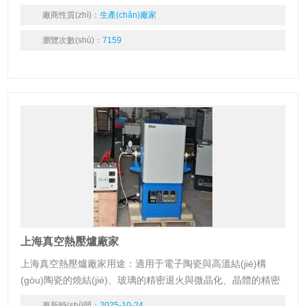
科研單位、高等院校、工礦企業(yè)理想的實(shí)驗(yàn)和生
廠商性質(zhì)：
生產(chǎn)廠家
產(chǎn)設(shè)備
瀏覽次數(shù)：
7159
上海真空熱壓爐廠家
上海真空熱壓爐廠家用途：適用于電子陶瓷與高溫結(jié)構
(gòu)陶瓷的燒結(jié)、玻璃的精密退火與微晶化、晶體的精密
退火、陶瓷釉料制備、粉末冶金、納米材料的燒結(jié)、金屬
更新時(shí)間：
2025-10-24