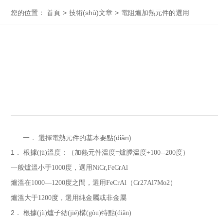
您的位置：
首頁
>
技術(shù)文章
>
電阻爐加熱元件的選用
一． 選擇電熱元件的基本要點(diǎn)
1
． 根據(jù)溫度：（加熱元件溫度
=
爐膛溫度
+100--200
度）
一般爐溫小于
1000
度，選用
NiCr,FeCrAl
爐溫在
1000—1200
度之間，選用
FeCrAl（Cr27Al7Mo2）
爐溫大于
1200
度，選用純金屬或非金屬
2
． 根據(jù)爐子結(jié)構(gòu)特點(diǎn)