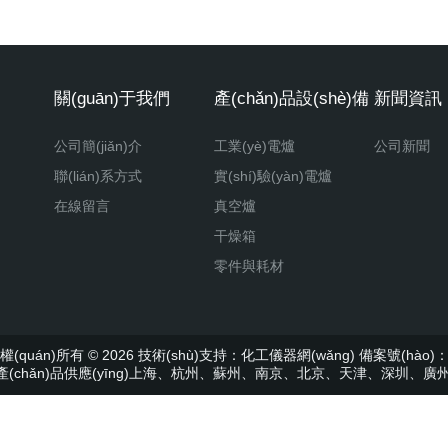
關(guān)于我們
產(chǎn)品設(shè)備
新聞資訊
公司簡(jiǎn)介
工業(yè)電爐
公司新聞
聯(lián)系方式
實(shí)驗(yàn)電爐
在線留言
真空爐
干燥箱
零件與耗材
權(quán)所有 © 2026 技術(shù)支持：
化工儀器網(wǎng)
備案號(hào)：滬
(chǎn)品供應(yīng)上海、杭州、蘇州、南京、北京、天津、深圳、