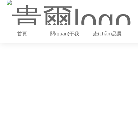
首頁
關(guān)于我
產(chǎn)品展
們
示