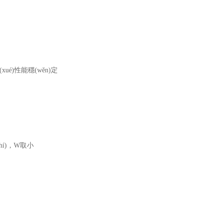
xué)性能穩(wěn)定
í)，
W
取小