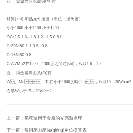
四． 合金元件表面負(fù)荷
材質(zhì) 加熱元件溫度（單位：攝氏度）
小于
1000
小于
1100
小于
1200
OCr2l5 1.6--1.8 1.2--1.5 0.81
Cr20Ni80 1.1 0.5--0.8
Cr15Ni60 0.8
CrAl7Mo2
在
1200—1300
度之間時(shí)，
W
取
1.6—1.8
五． 純金屬表面負(fù)荷
W
、
Mo
、
Ta
在小于
1800
度時(shí)，
W
取
10—20W/cm2
石墨
W
小于
15—20W/cm2
上一篇：
氣氛爐用于金屬的光亮熱處理
下一篇：
常用壓力壓強(qiáng)單位換算表