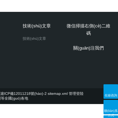
技術(shù)文章
微信掃描右側(cè)二維
碼
技術(shù)文章
關(guān)注我們
ICP備12011218號(hào)-2
sitemap.xml
管理登陸
在線咨詢
廣州等全國(guó)各地
聯(lián)系
方式