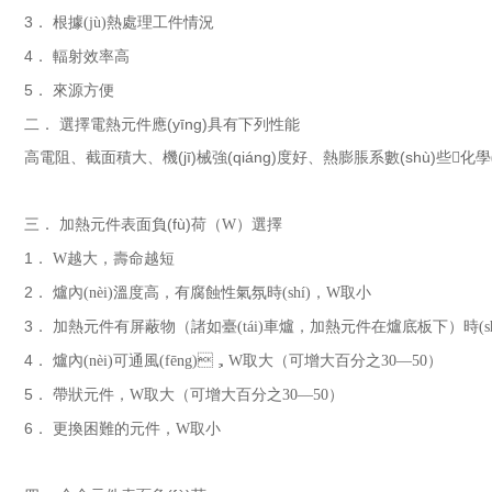
3
． 根據(jù)熱處理工件情況
4
． 輻射效率高
5
． 來源方便
二． 選擇電熱元件應(yīng)具有下列性能
高電阻、截面積大、機(jī)械強(qiáng)度好、熱膨脹系數(shù)些

化學(
三． 加熱元件表面負(fù)荷（
W
）選擇
1
．
W
越大，壽命越短
2
． 爐內(nèi)溫度高，有腐蝕性氣氛時(shí)，
W
取小
3
． 加熱元件有屏蔽物（諸如臺(tái)車爐，加熱元件在爐底板下）時(sh
4
． 爐內(nèi)可通風(fēng)，
W
取大（可增大百分之
30—50
）
5
． 帶狀元件，
W
取大（可增大百分之
30—50
）
6
． 更換困難的元件，
W
取小