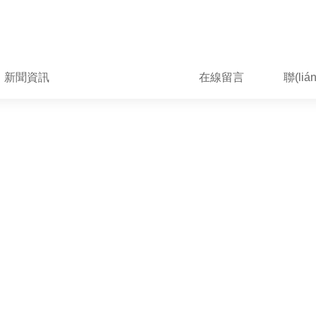
新聞資訊
技術(shù)文章
在線留言
聯(li