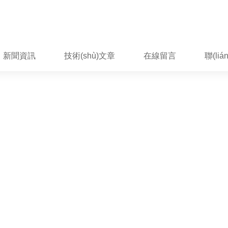
新聞資訊
技術(shù)文章
在線留言
聯(li