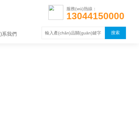
服務(wù)熱線：
13044150000
án)系我們