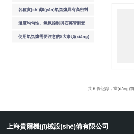
體、氣氛配置選購(gòu)指南
各種實(shí)驗(yàn)氣氛爐具有高密封
要求,并且裝載和卸載操作復(fù)雜
溫度均勻性、氣氛控制與石英管耐受
性：國(guó)產(chǎn)管式爐核心性能
使用氣氛爐需要注意的8大事項(xiàng)
深度解析
共 6 條記錄，當(dāng)前
上海貴爾機(jī)械設(shè)備有限公司