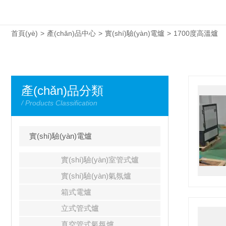
首頁(yè)
>
產(chǎn)品中心
>
實(shí)驗(yàn)電爐
>
1700度高溫爐
產(chǎn)品分類
/ Products Classification
實(shí)驗(yàn)電爐
實(shí)驗(yàn)室管式爐
實(shí)驗(yàn)氣氛爐
箱式電爐
立式管式爐
真空管式氣氛爐