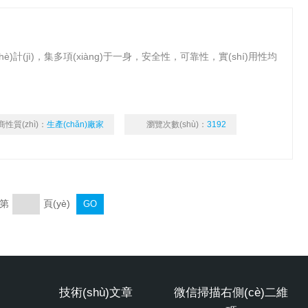
計(jì)，集多項(xiàng)于一身，安全性，可靠性，實(shí)用性均
商性質(zhì)：
生產(chǎn)廠家
瀏覽次數(shù)：
3192
到第
頁(yè)
技術(shù)文章
微信掃描右側(cè)二維