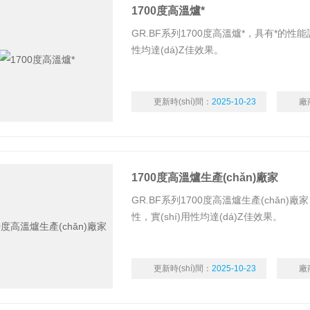
1700度高溫爐*
GR.BF系列1700度高溫爐*，具有*的性能設(shè
性均達(dá)Z佳效果。
更新時(shí)間：
2025-10-23
廠
1700度高溫爐生產(chǎn)廠家
GR.BF系列1700度高溫爐生產(chǎn)廠家，
性，實(shí)用性均達(dá)Z佳效果。
更新時(shí)間：
2025-10-23
廠