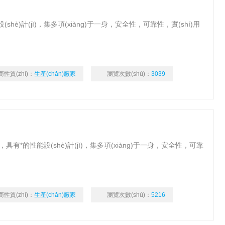
)計(jì)，集多項(xiàng)于一身，安全性，可靠性，實(shí)用
商性質(zhì)：
生產(chǎn)廠家
瀏覽次數(shù)：
3039
具有*的性能設(shè)計(jì)，集多項(xiàng)于一身，安全性，可靠
商性質(zhì)：
生產(chǎn)廠家
瀏覽次數(shù)：
5216