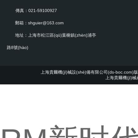
傳真：021-59100927
郵箱：shguier@163.com
地址：上海市松江區(qū)葉榭鎮(zhèn)浦亭
路8號(hào)
上海貴爾機(jī)械設(shè)備有限公司(ds-boc.com)版
上海貴爾機(jī)械