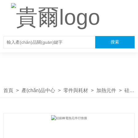
首頁
>
產(chǎn)品中心
>
零件與耗材
>
加熱元件
>
硅鉬棒電熱元件行情價