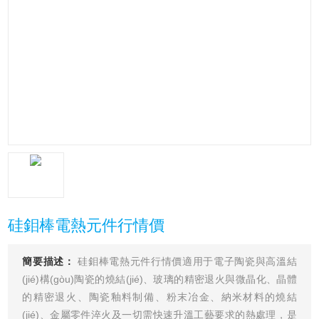
硅鉬棒電熱元件行情價
簡要描述：
硅鉬棒電熱元件行情價適用于電子陶瓷與高溫結
(jié)構(gòu)陶瓷的燒結(jié)、玻璃的精密退火與微晶化、晶體
的精密退火、陶瓷釉料制備、粉末冶金、納米材料的燒結
(jié)、金屬零件淬火及一切需快速升溫工藝要求的熱處理，是