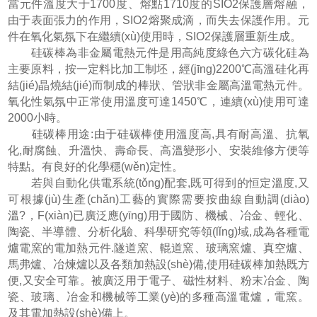
當元件溫度大于1700度、熔點1710度的SIO2保護層熔融，
由于表面張力的作用，SIO2熔聚成滴，而失去保護作用。元
件在氧化氣氛下在繼續(xù)使用時，SIO2保護層重新生成。
硅碳棒為非金屬電熱元件是用高純度綠色六方碳化硅為
主要原料，按一定料比加工制坯，經(jīng)2200℃高溫硅化再
結(jié)晶燒結(jié)而制成的棒狀、管狀非金屬高溫電熱元件。
氧化性氣氛中正常使用溫度可達1450℃，連續(xù)使用可達
2000小時。
硅碳棒用途:由于硅碳棒使用溫度高,具有耐高溫、抗氧
化,耐腐蝕、升溫快、壽命長、高溫變形小、安裝維修方便等
特點。有良好的化學穩(wěn)定性。
若與自動化供電系統(tǒng)配套,既可得到的恒定溫度,又
可根據(jù)生產(chǎn)工藝的實際需要按曲線自動調(diào)
溫?，F(xiàn)已廣泛應(yīng)用于國防、機械、冶金、輕化、
陶瓷、半導體、分析化驗、科學研究等領(lǐng)域,成為各種電
爐電窯的電加熱元件.隧道窯、輥道窯、玻璃窯爐、真空爐、
馬弗爐、冶煉爐以及各類加熱設(shè)備,使用硅碳棒加熱既方
便,又安全可靠。被廣泛用于電子、磁性材料、粉末冶金、陶
瓷、玻璃、冶金和機械等工業(yè)的多種高溫電爐，電窯。
及其電加熱設(shè)備上。