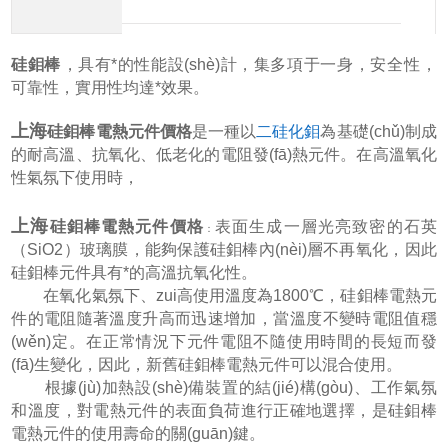
硅鉬棒
，具有*的性能設(shè)計，集多項于一身，安全性，
可靠性，實用性均達*效果。
上海
硅鉬棒電熱元件價格
是一種以
二硅化鉬
為基礎(chǔ)制成
的耐高溫、抗氧化、低老化的電阻發(fā)熱元件。在高溫氧化
性氣氛下使用時，
上海
硅鉬棒電熱元件價格
表面生成一層光亮致密的石英
：
（SiO2）玻璃膜，能夠保護硅鉬棒內(nèi)層不再氧化，因此
硅鉬棒元件具有*的高溫抗氧化性。
在氧化氣氛下、zui高使用溫度為1800℃，硅鉬棒電熱元
件的電阻隨著溫度升高而迅速增加，當溫度不變時電阻值穩
(wěn)定。在正常情況下元件電阻不隨使用時間的長短而發
(fā)生變化，因此，新舊硅鉬棒電熱元件可以混合使用。
根據(jù)加熱設(shè)備裝置的結(jié)構(gòu)、工作氣氛
和溫度，對電熱元件的表面負荷進行正確地選擇，是硅鉬棒
電熱元件的使用壽命的關(guān)鍵。