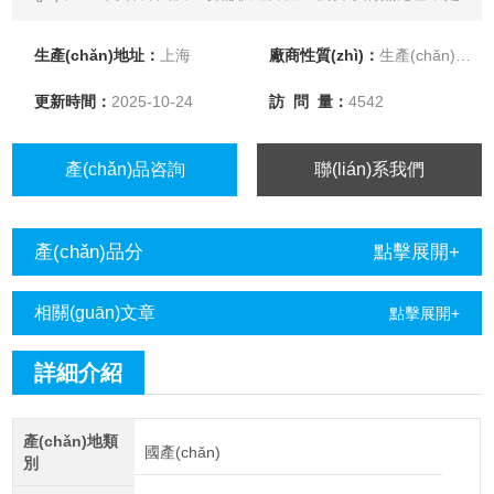
科研單位、高等院校、工礦企業(yè)理想的實驗和生產(chǎn)
設(shè)備
生產(chǎn)地址：
上海
廠商性質(zhì)：
生產(chǎn)廠家
更新時間：
2025-10-24
訪 問 量：
4542
產(chǎn)品咨詢
聯(lián)系我們
產(chǎn)品分
點擊展開+
類
相關(guān)文章
點擊展開+
詳細介紹
產(chǎn)地類
國產(chǎn)
別