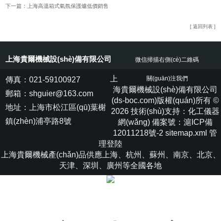
下一篇：
上海高溫箱式氣氛保護爐低價銷售
[ 返回列表 ]
上海貴爾機械設(shè)備有限公司
微信掃描右側(cè)二維碼
上
傳真：021-59100927
關(guān)注我們
海貴爾機械設(shè)備有限公司
郵箱：shguier@163.com
(ds-boc.com)版權(quán)所有 ©
地址：上海市松江區(qū)葉榭
2026 技術(shù)支持：
化工儀器
鎮(zhèn)浦亭路8號
網(wǎng)
備案號：滬ICP備
12011218號-2
sitemap.xml
管
理登陸
上海貴爾機械產(chǎn)品供應上海、杭州、蘇州、南京、北京、
天津、深圳、廣州等全國各地