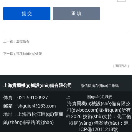
上一篇：
溫控儀表
下一篇：
可移動(dòng)爐架
[ 返回列表 ]
上海貴爾機(jī)械設(shè)備有限公司
微信掃描右側(cè)二維碼
上
傳真：021-59100927
關(guān)注我們
海貴爾機(jī)械設(shè)備有限公
郵箱：shguier@163.com
司(ds-boc.com)版權(quán)所有
地址：上海市松江區(qū)葉榭
© 2026 技術(shù)支持：
化工儀
鎮(zhèn)浦亭路8號(hào)
器網(wǎng)
備案號(hào)：滬
ICP備12011218號