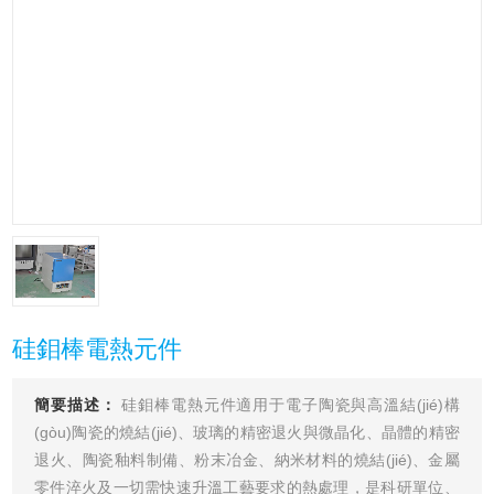
硅鉬棒電熱元件
簡要描述：
硅鉬棒電熱元件適用于電子陶瓷與高溫結(jié)構
(gòu)陶瓷的燒結(jié)、玻璃的精密退火與微晶化、晶體的精密
退火、陶瓷釉料制備、粉末冶金、納米材料的燒結(jié)、金屬
零件淬火及一切需快速升溫工藝要求的熱處理，是科研單位、